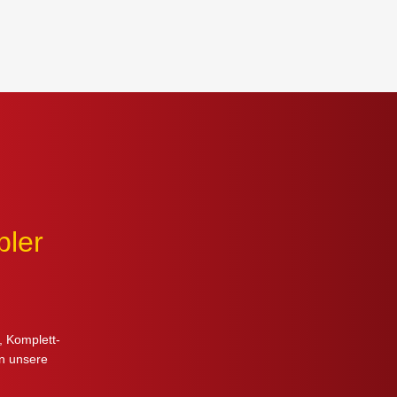
bler
, Komplett-
en unsere