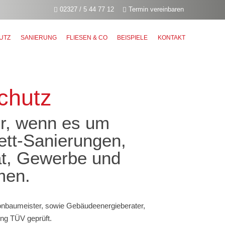
02327 / 5 44 77 12
Termin vereinbaren
UTZ
SANIERUNG
FLIESEN & CO
BEISPIELE
KONTAKT
chutz
er, wenn es um
ett-Sanierungen,
at, Gewerbe und
men.
onbaumeister, sowie Gebäudeenergieberater,
ng TÜV geprüft.