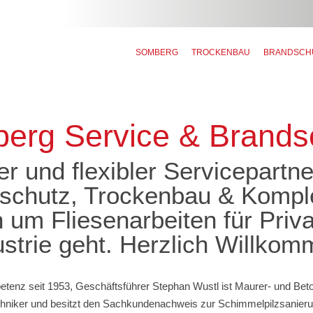
SOMBERG
TROCKENBAU
BRANDSCH
erg Service & Brands
er und flexibler Servicepartn
schutz, Trockenbau & Kompl
 um Fliesenarbeiten für Priv
ustrie geht. Herzlich Willkom
enz seit 1953, Geschäftsführer Stephan Wustl ist Maurer- und Bet
hniker und besitzt den Sachkundenachweis zur Schimmelpilzsanieru